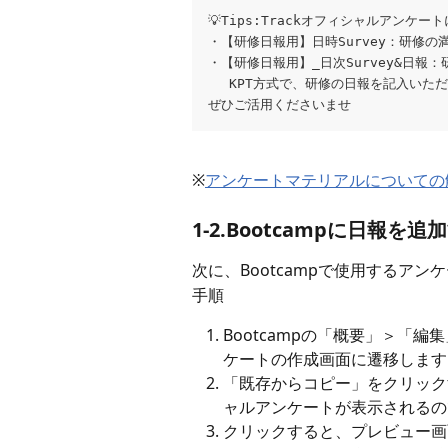
💡Tips:Trackオフィシャルアンケー
・【研修日報用】日時Survey：研修
・【研修日報用】_日次Survey&日報
　 KPT方式で、研修の日報を記入いた
ぜひご活用くださいませ
※
アンケートマテリアルについての
1-2.Bootcampに日報を追
次に、Bootcampで使用するア
手順
Bootcampの「概要」＞「
ケートの作成画面に遷移します
「既存からコピー」をクリックす
ャルアンケートが表示されるの
クリックすると、プレビュー画