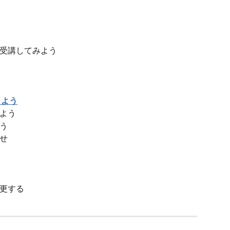
を受講してみよう
しよう
みよう
よう
わせ
変更する